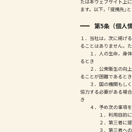
たは本ウェブサイト上に
ます。以下，｢提携先｣
第5条（個人
１．当社は，次に掲げる
ることはありません。た
１．人の生命，身体ま
るとき
２．公衆衛生の向上ま
ることが困難であるとき
３．国の機関もしくは
協力する必要がある場合
き
４．予め次の事項を告
１．利用目的に第三
２．第三者に提供
３．第三者への提