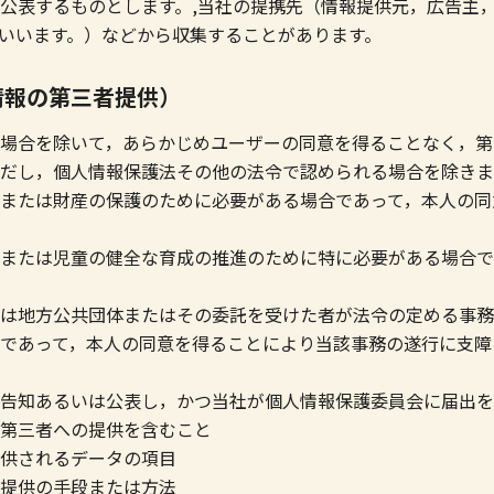
公表するものとします。,当社の提携先（情報提供元，広告主
といいます。）などから収集することがあります。
情報の第三者提供）
場合を除いて，あらかじめユーザーの同意を得ることなく，第
だし，個人情報保護法その他の法令で認められる場合を除きま
たは財産の保護のために必要がある場合であって，本人の同
たは児童の健全な育成の推進のために特に必要がある場合で
地方公共団体またはその委託を受けた者が法令の定める事務
であって，本人の同意を得ることにより当該事務の遂行に支障
知あるいは公表し，かつ当社が個人情報保護委員会に届出を
者への提供を含むこと
されるデータの項目
供の手段または方法